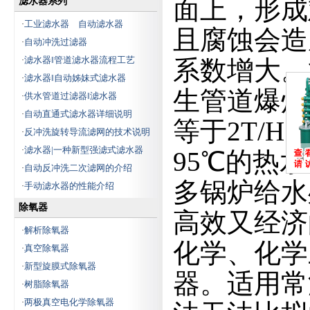
面上，形成
滤水器系列
技术员和销售人员,建立现代销售网络,
技术咨询、安装调试一条龙服务,为客
工业滤水器 自动滤水器
·
户解决技术问题,急客户所急,不光提供
且腐蚀会造
自动冲洗过滤器
·
优质产品,同时还为客户现场设计、现
场制作特殊产品.
滤水器‖管道滤水器流程工艺
·
系数增大。
滤水器‖自动姊妹式滤水器
·
公司确立了"以质量求生存,以效益
生管道爆炸
供水管道过滤器‖滤水器
·
求发展"的质量方针;遵循"人人为我,我
为人人"的企业信念;以优质的节能环保
自动直通式滤水器详细说明
·
等于2T/
设备为用户带来巨大的经济效益是我
反冲洗旋转导流滤网的技术说明
·
们神美最大的目标和追求.连云港市神
滤水器|一种新型强滤式滤水器
·
95℃的热
美电力辅机有限公司特会更加拼搏、
创造美好的未来.
自动反冲洗二次滤网的介绍
·
多锅炉给水
手动滤水器的性能介绍
·
除氧器
高效又经济
解析除氧器
·
化学、化学
真空除氧器
·
新型旋膜式除氧器
·
器。适用常
树脂除氧器
·
两极真空电化学除氧器
·