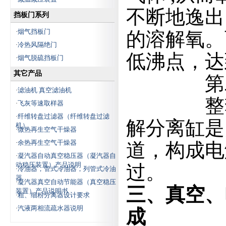
不断地逸出
挡板门系列
烟气挡板门
·
的溶解氧。
冷热风隔绝门
·
低沸点，达
烟气脱硫挡板门
·
其它产品
第二步
滤油机 真空滤油机
·
整套设
飞灰等速取样器
·
纤维转盘过滤器（纤维转盘过滤
·
解分离缸是
机）
微热再生空气干燥器
·
余热再生空气干燥器
·
道，构成电
凝汽器自动真空稳压器（凝汽器自
·
动稳压装置）产品说明
过。
冷油器，管式冷油器，列管式冷油
·
器
凝汽器真空自动节能器（真空稳压
·
三、真空、
装置）产品说明书
粗、细粉分离器设计要求
·
汽液两相流疏水器说明
·
成