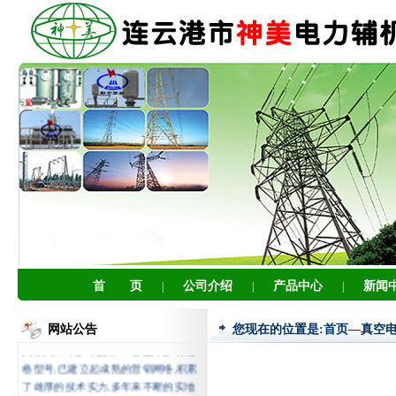
连云港市神美电力辅机有限公司,
是专业生产电厂、电站等辅机设备的
首 页
公司介绍
产品中心
新闻
|
|
|
专业厂家.与国内多家研究院联手、开
发研制了多项专利产品,目前产品分三
网站公告
您现在的位置是:首页—真空
大系列二十多个品种.一百五十多种规
格型号,已建立起成熟的营销网络,积累
了雄厚的技术实力,多年来不断的实地
应用实践及与用户的交流合作,设计出