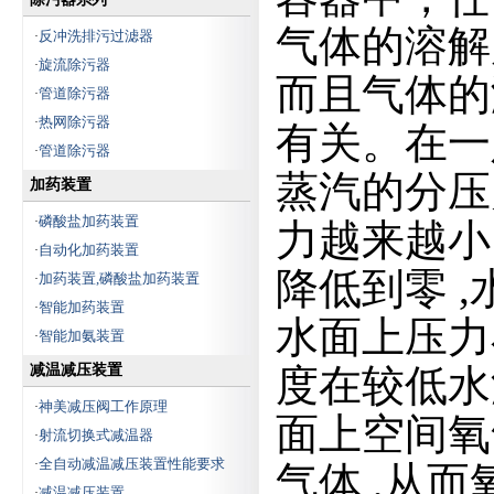
气体的溶解
反冲洗排污过滤器
·
旋流除污器
·
而且气体的
管道除污器
·
热网除污器
·
有关。在一
管道除污器
·
蒸汽的分压
加药装置
磷酸盐加药装置
·
力越来越小。
自动化加药装置
·
降低到零 
加药装置,磷酸盐加药装置
·
智能加药装置
·
水面上压力
智能加氨装置
·
减温减压装置
度在较低水
神美减压阀工作原理
·
面上空间氧
射流切换式减温器
·
全自动减温减压装置性能要求
·
气体 ,从
减温减压装置
·