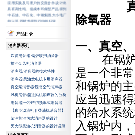
具有高性纯、低成本环保型产品,得到
中石油、中石化、中钢集团,大小电厂
的认可,同时也得到行内的好评.
除氧器
公司产品广泛应用于石油、石
化、化工冶金、制药、造纸、环保水
产品目录
处理行业中,产品种类齐全,主要包括:风
一、真空、
机消声器、除氧器、射水抽气器、蒸
消声器系列
汽消声器、自动滤水器、蒸汽消音
在锅炉给
吹管消音器-锅炉吹扫消音器
·
器、电动二次滤网、真空滤油机、工
业滤水器、激光打孔滤水器(专利
抽油烟风机消音器
·
是一个非常
号:200720039900.2)、胶球清洗装置其
消声器/消音器的技术特性
·
中电动二次滤网(专利
消声器|柴油发电机专用消声器
·
号:200720035746.1)、收球网(专利
和锅炉的主
真空泵消音器∕压缩空气消声器
·
号:200720035745.7)、化学补水,排汽消
声装置,消声器(风机消音装置),隔音室
风机消音器|送风机消声器的分类
·
应当迅速得
及隔音段.汽液两相流自动调节疏水器,
消音器|一种转切频率式消音器
·
减温减压器、锅炉消声器、煤灰取样
的给水系统
【真空滤油机▎柴油机消音器】
·
器、风机，蒸汽，安全阀，锅炉消音
器，消声器等.
柴油机消切式消声器的设计
·
入锅炉内，
灭火型柴油机消音器的设计说明
·
公司培养了多位技术全面的工程