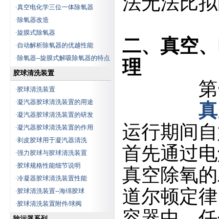
法无法比拟
真空电化学三位一体除氧器
·
除氧器改造
·
旋膜式除氧器
·
二、真空、
自动解析除氧器的优越性能
·
除氧器--旋膜式解吸除氧器的特点
·
理
胶球清洗装置
第一步
胶球清洗装置
·
凝汽器胶球清洗装置的用途
·
真
凝汽器胶球清洗装置的研发
·
运行期间自
凝汽器胶球清洗装置的作用
·
剥皮胶球用于凝汽器清洗
·
首先通过电
强力胶球与胶球清洗装置
·
胶球规格性能细节说明
·
真空除氧的
冷凝器胶球清洗装置性能
·
道尔顿定律
胶球清洗装置--海绵胶球
·
胶球清洗装置附件∕球阀
·
容器中，任
除污器系列