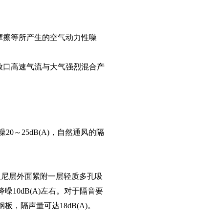
摩擦等所产生的空气动力性噪
放口高速气流与大气强烈混合产
0～25dB(A)，自然通风的隔
阻尼层外面紧附一层轻质多孔吸
10dB(A)左右。对于隔音要
，隔声量可达18dB(A)。