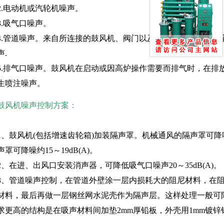
2.电动机或汽轮机噪声。
3.吸气口噪声。
4.管道噪声。来自所连接的鼓风机、阀门以及管道受气流冲击、
声.
5.排气口噪声。鼓风机在启动或因高炉操作需要而排气时，在排
生喷注噪声。
鼓风机噪声控制方案：
1、鼓风机(包括增速齿轮箱)加装隔声罩。机械通风的隔声罩可降噪2
声罩可降噪约15～19dB(A)。
2、在进、出风口安装消声器，可降低吸气口噪声20～35dB(A)。
3、管道噪声控制，在管道外壁涂一层内损耗大的阻尼材料，在
材料，最后再做一层钢丝网水泥壳作为隔声层。这样处理一般可降噪
求更高的结构是在吸声材料间加垫2mm厚铅板，外壳用1mm镀锌钢板