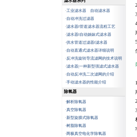
滤水器系列
音器，消声器等.
工业滤水器 自动滤水器
·
公司培养了多位技术全面的工程
自动冲洗过滤器
·
技术员和销售人员,建立现代销售网络,
技术咨询、安装调试一条龙服务,为客
滤水器‖管道滤水器流程工艺
·
户解决技术问题,急客户所急,不光提供
滤水器‖自动姊妹式滤水器
·
优质产品,同时还为客户现场设计、现
供水管道过滤器‖滤水器
·
场制作特殊产品.
自动直通式滤水器详细说明
·
公司确立了"以质量求生存,以效
反冲洗旋转导流滤网的技术说明
·
益求发展"的质量方针;遵循"人人为我,
滤水器|一种新型强滤式滤水器
·
我为人人"的企业信念;以优质的节能
自动反冲洗二次滤网的介绍
环保设备为用户带来巨大的经济效益
·
是我们神美最大的目标和追求.连云港
手动滤水器的性能介绍
·
市神美电力辅机有限公司特会更加拼
除氧器
搏、创造美好的未来.
解析除氧器
·
真空除氧器
·
新型旋膜式除氧器
·
树脂除氧器
·
两极真空电化学除氧器
·