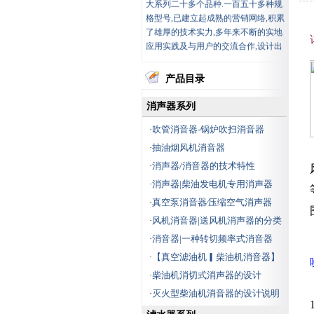
格型号,已建立起成熟的营销网络,积累
了雄厚的技术实力,多年来不断的实地
应用实践及与用户的交流合作,设计出
具有高性纯、低成本环保型产品,得到
中石油、中石化、中钢集团,大小电厂
的认可,同时也得到行内的好评.
产品目录
公司产品广泛应用于石油、石
消声器系列
化、化工冶金、制药、造纸、环保水
吹管消音器-锅炉吹扫消音器
·
处理行业中,产品种类齐全,主要包括:
抽油烟风机消音器
风机消声器、除氧器、射水抽气器、
·
蒸汽消声器、自动滤水器、蒸汽消音
消声器/消音器的技术特性
·
器、电动二次滤网、真空滤油机、工
消声器|柴油发电机专用消声器
·
业滤水器、激光打孔滤水器(专利
真空泵消音器∕压缩空气消声器
·
号:200720039900.2)、胶球清洗装置其
中电动二次滤网(专利
风机消音器|送风机消声器的分类
·
号:200720035746.1)、收球网(专利
消音器|一种转切频率式消音器
·
号:200720035745.7)、化学补水,排汽
【真空滤油机▎柴油机消音器】
·
消声装置,消声器(风机消音装置),隔音
室及隔音段.汽液两相流自动调节疏水
柴油机消切式消声器的设计
·
器,减温减压器、锅炉消声器、煤灰取
灭火型柴油机消音器的设计说明
·
样器、风机，蒸汽，安全阀，锅炉消