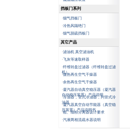
挡板门系列
烟气挡板门
·
冷热风隔绝门
·
烟气脱硫挡板门
·
其它产品
滤油机 真空滤油机
·
飞灰等速取样器
·
纤维转盘过滤器（纤维转盘过滤
·
机）
微热再生空气干燥器
·
余热再生空气干燥器
·
凝汽器自动真空稳压器（凝汽器
·
自动稳压装置）产品说明
冷油器，管式冷油器，列管式冷
·
油器
凝汽器真空自动节能器（真空稳
·
压装置）产品说明书
粗、细粉分离器设计要求
·
汽液两相流疏水器说明
·