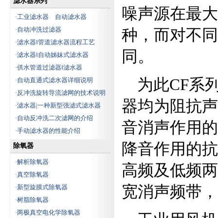
滤水器系列
噪声源在最大
工业滤水器 自动滤水器
·
公司培养了多位技术全面的工程
技术员和销售人员,建立现代销售网络,
自动冲洗过滤器
·
种，而对不同
技术咨询、安装调试一条龙服务,为客
滤水器‖管道滤水器流程工艺
·
户解决技术问题,急客户所急,不光提供
同。
滤水器‖自动姊妹式滤水器
·
优质产品,同时还为客户现场设计、现
场制作特殊产品.
供水管道过滤器‖滤水器
·
为此CF系
自动直通式滤水器详细说明
·
公司确立了"以质量求生存,以效益
反冲洗旋转导流滤网的技术说明
·
求发展"的质量方针;遵循"人人为我,我
器均为阻抗声
滤水器|一种新型强滤式滤水器
·
为人人"的企业信念;以优质的节能环保
设备为用户带来巨大的经济效益是我
自动反冲洗二次滤网的介绍
·
音消声作用的
们神美最大的目标和追求.连云港市神
手动滤水器的性能介绍
·
美电力辅机有限公司特会更加拼搏、
降音作用的抗
创造美好的未来.
除氧器
解析除氧器
·
高频及低频两
真空除氧器
·
宽消声频带，
新型旋膜式除氧器
·
树脂除氧器
·
两极真空电化学除氧器
·