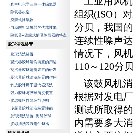
工业用风机
真空电化学三位一体除氧器
·
组织(ISO）
除氧器改造
·
旋膜式除氧器
·
分贝，我国的
自动解析除氧器的优越性能
·
除氧器--旋膜式解吸除氧器的特点
·
连续性噪声达
胶球清洗装置
情况下，风机
胶球清洗装置
·
凝汽器胶球清洗装置的用途
·
110～120
凝汽器胶球清洗装置的研发
·
凝汽器胶球清洗装置的作用
·
该鼓风机消
剥皮胶球用于凝汽器清洗
·
强力胶球与胶球清洗装置
·
根据对发电厂
胶球规格性能细节说明
·
测试所取得的
冷凝器胶球清洗装置性能
·
胶球清洗装置--海绵胶球
·
内需要多大消
胶球清洗装置附件∕球阀
·
除污器系列