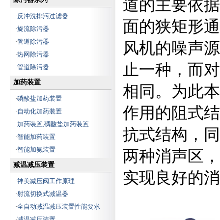
道的主要依据
反冲洗排污过滤器
·
面的狭矩形通
旋流除污器
·
管道除污器
·
风机的噪声源
热网除污器
·
止一种，而对
管道除污器
·
加药装置
相同。为此本
磷酸盐加药装置
·
作用的阻式结
自动化加药装置
·
加药装置,磷酸盐加药装置
·
抗式结构，同
智能加药装置
·
智能加氨装置
·
两种消声区，
减温减压装置
实现良好的消
神美减压阀工作原理
·
射流切换式减温器
·
全自动减温减压装置性能要求
·
减温减压装置
·