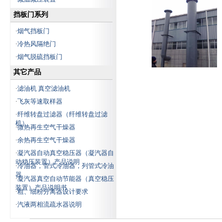
挡板门系列
烟气挡板门
·
冷热风隔绝门
·
烟气脱硫挡板门
·
其它产品
滤油机 真空滤油机
·
飞灰等速取样器
·
纤维转盘过滤器（纤维转盘过滤
·
机）
微热再生空气干燥器
·
余热再生空气干燥器
·
凝汽器自动真空稳压器（凝汽器自
·
动稳压装置）产品说明
冷油器，管式冷油器，列管式冷油
·
器
凝汽器真空自动节能器（真空稳压
·
装置）产品说明书
粗、细粉分离器设计要求
·
汽液两相流疏水器说明
·