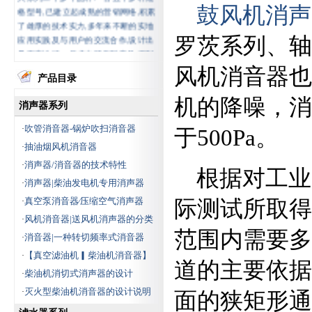
格型号,已建立起成熟的营销网络,积累
鼓风机消声
了雄厚的技术实力,多年来不断的实地
应用实践及与用户的交流合作,设计出
罗茨系列、轴
具有高性纯、低成本环保型产品,得到
中石油、中石化、中钢集团,大小电厂
风机消音器也
的认可,同时也得到行内的好评.
产品目录
机的降噪，消声
公司产品广泛应用于石油、石
消声器系列
化、化工冶金、制药、造纸、环保水
吹管消音器-锅炉吹扫消音器
·
处理行业中,产品种类齐全,主要包括:风
于500Pa。
机消声器、除氧器、射水抽气器、蒸
抽油烟风机消音器
·
汽消声器、自动滤水器、蒸汽消音
消声器/消音器的技术特性
·
根据对工业
器、电动二次滤网、真空滤油机、工
消声器|柴油发电机专用消声器
·
业滤水器、激光打孔滤水器(专利
号:200720039900.2)、胶球清洗装置其
真空泵消音器∕压缩空气消声器
·
际测试所取得
中电动二次滤网(专利
风机消音器|送风机消声器的分类
·
号:200720035746.1)、收球网(专利
范围内需要多
消音器|一种转切频率式消音器
·
号:200720035745.7)、化学补水,排汽消
声装置,消声器(风机消音装置),隔音室
【真空滤油机▎柴油机消音器】
·
道的主要依据
及隔音段.汽液两相流自动调节疏水器,
柴油机消切式消声器的设计
·
减温减压器、锅炉消声器、煤灰取样
灭火型柴油机消音器的设计说明
·
面的狭矩形通
器、风机，蒸汽，安全阀，锅炉消音
器，消声器等.